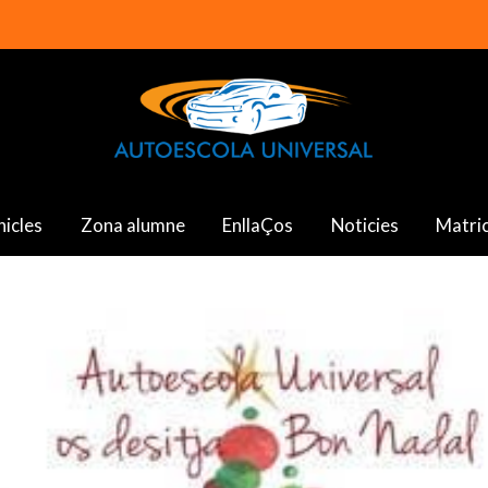
hicles
Zona alumne
EnllaÇos
Noticies
Matric