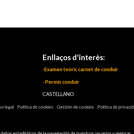
Enllaços d'interès:
-Examen teòric carnet de conduir
- Permís conduir
CASTELLANO
so legal
Política de cookies
Gestión de cookies
Política de privaci
 datos estadísticos de la navegación de nuestros usuarios y mejorar