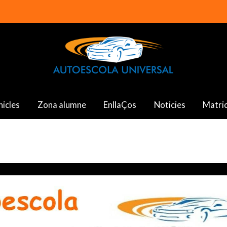
hicles
Zona alumne
EnllaÇos
Noticies
Matric