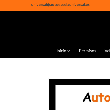
universal@autoescolauniversal.es
Inicio
Permisos
Ve