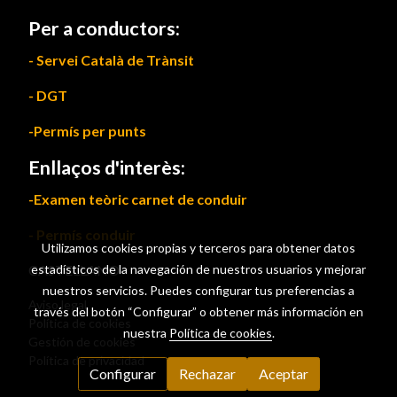
Per a conductors:
- Servei Català de Trànsit
- DGT
-Permís per punts
Enllaços d'interès:
-Examen teòric carnet de conduir
- Permís conduir
Utilizamos cookies propias y terceros para obtener datos
CASTELLANO
estadísticos de la navegación de nuestros usuarios y mejorar
nuestros servicios. Puedes configurar tus preferencias a
Aviso legal
través del botón “Configurar” o obtener más información en
Política de cookies
nuestra
Política de cookies
.
Gestión de cookies
Política de privacidad
Configurar
Rechazar
Aceptar