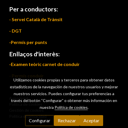
Per a conductors:
- Servei Català de Trànsit
- DGT
-Permís per punts
Enllaços d'interès:
-Examen teòric carnet de conduir
- Permís conduir
Utilizamos cookies propias y terceros para obtener datos
CASTELLANO
estadísticos de la navegación de nuestros usuarios y mejorar
nuestros servicios. Puedes configurar tus preferencias a
Aviso legal
través del botón “Configurar” o obtener más información en
Política de cookies
nuestra
Política de cookies
.
Gestión de cookies
Política de privacidad
Configurar
Rechazar
Aceptar