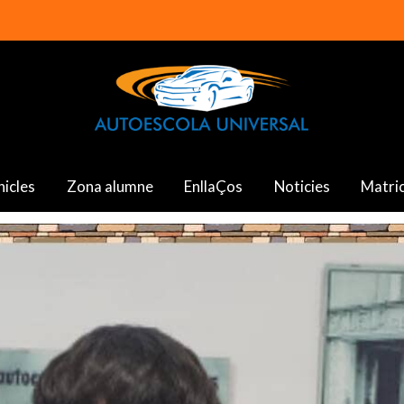
hicles
Zona alumne
EnllaÇos
Noticies
Matric