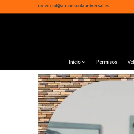
universal@autoescolauniversal.es
Inicio
Permisos
Ve