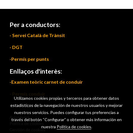
Per a conductors:
- Servei Català de Trànsit
- DGT
-Permís per punts
Enllaços d'interès:
-Examen teòric carnet de conduir
- Permís conduir
Utilizamos cookies propias y terceros para obtener datos
CASTELLANO
estadísticos de la navegación de nuestros usuarios y mejorar
nuestros servicios. Puedes configurar tus preferencias a
Aviso legal
través del botón “Configurar” o obtener más información en
Política de cookies
nuestra
Política de cookies
.
Gestión de cookies