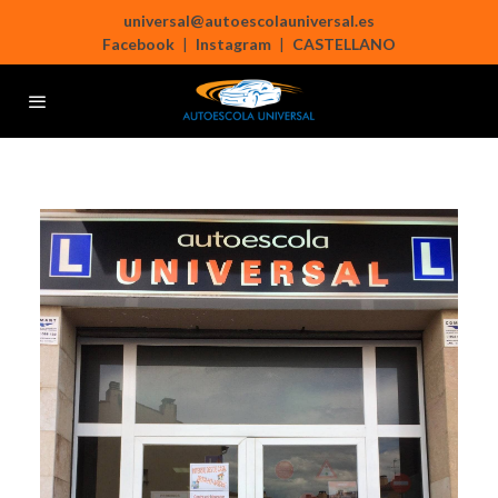
universal@autoescolauniversal.es
Facebook
|
Instagram
|
CASTELLANO