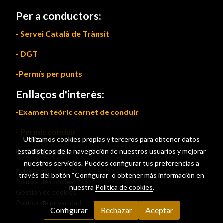
Per a conductors:
- Servei Català de Trànsit
- DGT
-Permís per punts
Enllaços d'interès:
-Examen teòric carnet de conduir
- Permís conduir
Utilizamos cookies propias y terceros para obtener datos
CASTELLANO
estadísticos de la navegación de nuestros usuarios y mejorar
nuestros servicios. Puedes configurar tus preferencias a
Aviso legal
través del botón “Configurar” o obtener más información en
Política de cookies
nuestra
Política de cookies
.
Gestión de cookies
Política de privacidad
Configurar
Rechazar
Aceptar