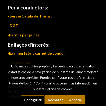
Per a conductors:
- Servei Català de Trànsit
- DGT
-Permís per punts
Enllaços d'interès:
-Examen teòric carnet de conduir
- Permís conduir
Utilizamos cookies propias y terceros para obtener datos
CASTELLANO
estadísticos de la navegación de nuestros usuarios y mejorar
nuestros servicios. Puedes configurar tus preferencias a
Aviso legal
través del botón “Configurar” o obtener más información en
Política de cookies
nuestra
Política de cookies
.
Gestión de cookies
Política de privacidad
Configurar
Rechazar
Aceptar