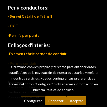
Per a conductors:
- Servei Català de Trànsit
- DGT
-Permís per punts
Enllaços d'interès:
-Examen teòric carnet de conduir
- Permís conduir
Utilizamos cookies propias y terceros para obtener datos
CASTELLANO
estadísticos de la navegación de nuestros usuarios y mejorar
nuestros servicios. Puedes configurar tus preferencias a
Aviso legal
través del botón “Configurar” o obtener más información en
Política de cookies
nuestra
Política de cookies
.
Gestión de cookies
Política de privacidad
Configurar
Rechazar
Aceptar