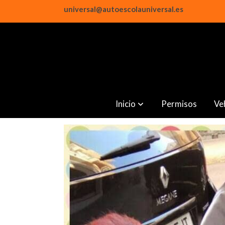
universal@autoescolauniversal.es
Inicio
Permisos
Ve