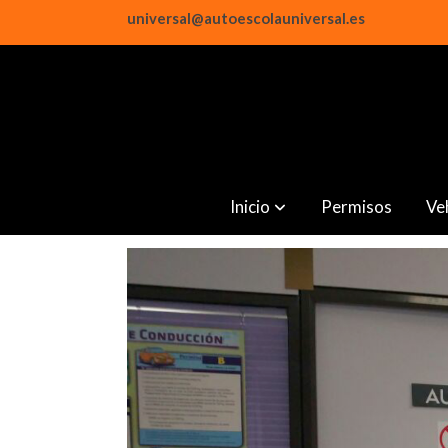
universal@autoescolauniversal.es
Inicio
Permisos
Ve