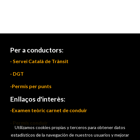
Per a conductors:
- Servei Català de Trànsit
- DGT
-Permís per punts
Enllaços d'interès:
-Examen teòric carnet de conduir
- Permís conduir
Utilizamos cookies propias y terceros para obtener datos
CASTELLANO
estadísticos de la navegación de nuestros usuarios y mejorar