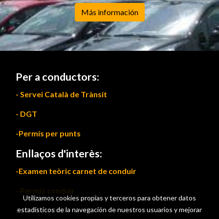
Más información
Per a conductors:
- Servei Català de Trànsit
- DGT
-Permís per punts
Enllaços d'interès:
-Examen teòric carnet de conduir
- Permís conduir
Utilizamos cookies propias y terceros para obtener datos
CASTELLANO
estadísticos de la navegación de nuestros usuarios y mejorar