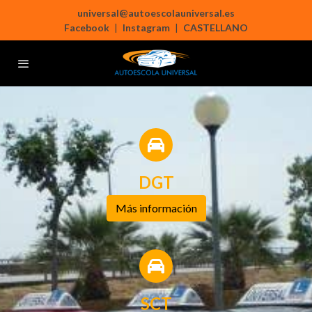
universal@autoescolauniversal.es
Facebook
|
Instagram
|
CASTELLANO
DGT
Más información
SCT