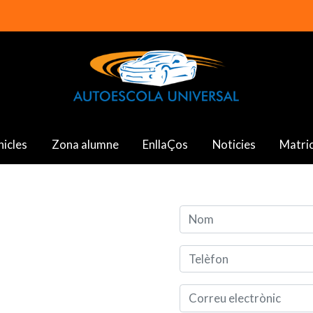
hicles
Zona alumne
EnllaÇos
Noticies
Matric